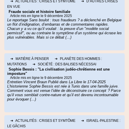
Patricia Espinosa dans un communiqué.
➔
ACTUALITÉS : CRISES ET SYMTÔME
➔
D’AUTRES CRISES
"Les efforts collectifs sont loin d’être à la hauteur"
EN VUE
La première évaluation des 75 engagements révisés
Fraude sociale et histoire familiale
Article mis en ligne le 9 décembre 2025
publiée en février "montrait que les efforts collectifs sont
Le reportage Sans boulot : tous fraudeurs ? a déclenché en Belgique
loin d’être à la hauteur" : "J’espère sincèrement que
un flot d’indignation, d’embarras et de commentaires rapides.
l’estimation révisée des efforts collectifs révélera une
Chacun y a vu ce qu’il voulait : la preuve d’un "modèle social
permissif", ou au contraire le symptôme d’un système qui écrase les
image plus positive", a encore déclaré la responsable
plus vulnérables. Mais si ce débat (…)
onusienne.
"Les vagues de chaleur extrêmes, les sécheresses et
les inondations qui ont eu lieu récemment dans le monde
entier sont un signal d’alarme qui montre qu’il faut faire
➔
MATIÈRE À PENSER
➔
PLANÈTE DES HOMMES :
beaucoup plus, et beaucoup plus vite, pour modifier
MUTATIONS
➔
SOCIÉTÉ : DES BALISES NÉCESSAI
notre trajectoire actuelle.
Sophie Bessis : "La civilisation judéo-chrétienne est une
imposture"
Le rapport de février estimait que l’impact combiné de
Article mis en ligne le 9 décembre 2025
ces nouvelles contributions (celles des 110 pays sur 200
Entretien Vincent Braun Publié dans La Libre le 17-04-2025
qui avaient déposé leurs engagements révisés)
L’historienne Sophie Bessis est née à Tunis dans une famille juive.
Comment vous est venue l’idée de déconstruire ce concept ? Parce
constituerait moins de 1% de baisse des émissions de
qu’il vous semblait contre-nature et qu’il est devenu incontournable
gaz à effet de serre d’ici à 2030 (comparé à 2010). Très
Fatou Diome © Getty / Eric Fougere
pour évoquer (…)
loin des 45% nécessaires pour rester sous les 1,5°C
comme l’ont estimé les experts climat de l’ONU (Giec).
Parmi les nouvelles contributions soumises, il y a celles
des Etats-Unis revenus dans l’Accord de Paris dès
➔
ACTUALITÉS : CRISES ET SYMTÔME
➔
ISRAEL-PALESTINE :
LE GÂCHIS
l’arrivée de Joe Biden à la Maison Blanche, ainsi que