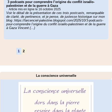
3 podcasts pour comprendre l’origine du conflit israélo-
celle du Canada.
palestinien et de la guerre à Gaza
Mais la Chine, qui s’est engagée à la neutralité carbone
Article mis en ligne le 16 octobre 2025
d’ici 2060, n’a pas déposé la sienne. L’Inde ou l’Afrique
Voir le détail de la présentation de ces trois postcasts, remarquable
de clarté, de pertinence, et je pense, de justesse historique sur mon
du Sud non plus.
blog :https://larcenciel-palestine.blogspot.com/2025/10/3-podcasts-
pour-comprendre l’origine du conflit israélo-palestinien et de la guerre
à Gaza Vincent (…)
1
2
La conscience universelle