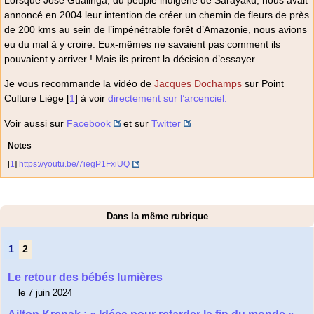
Lorsque José Gualinga, du peuple indigène de Sarayaku, nous avait
annoncé en 2004 leur intention de créer un chemin de fleurs de près
de 200 kms au sein de l’impénétrable forêt d’Amazonie, nous avions
eu du mal à y croire. Eux-mêmes ne savaient pas comment ils
pouvaient y arriver ! Mais ils prirent la décision d’essayer.
Je vous recommande la vidéo de
Jacques Dochamps
sur Point
Culture Liège
[
1
]
à voir
directement sur l’arcenciel.
Voir aussi sur
Facebook
et sur
Twitter
Notes
[
1
]
https://youtu.be/7iegP1FxiUQ
Dans la même rubrique
1
2
Le retour des bébés lumières
le 7 juin 2024