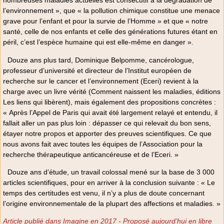
nombreuses maladies actuelles est consécutif à la dégradation de
l’environnement », que « la pollution chimique constitue une menace
grave pour l’enfant et pour la survie de l’Homme » et que « notre
santé, celle de nos enfants et celle des générations futures étant en
péril, c’est l’espèce humaine qui est elle-même en danger ».
Douze ans plus tard, Dominique Belpomme, cancérologue,
professeur d’université et directeur de l’Institut européen de
recherche sur le cancer et l’environnement (Eceri) revient à la
charge avec un livre vérité (Comment naissent les maladies, éditions
Les liens qui libèrent), mais également des propositions concrètes :
« Après l’Appel de Paris qui avait été largement relayé et entendu, il
fallait aller un pas plus loin : dépasser ce qui relevait du bon sens,
étayer notre propos et apporter des preuves scientifiques. Ce que
nous avons fait avec toutes les équipes de l’Association pour la
recherche thérapeutique anticancéreuse et de l’Eceri. »
Douze ans d’étude, un travail colossal mené sur la base de 3 000
articles scientifiques, pour en arriver à la conclusion suivante : « Le
temps des certitudes est venu, il n’y a plus de doute concernant
l’origine environnementale de la plupart des affections et maladies. »
Article publié dans Imagine en 2017 - Proposé aujourd’hui en libre