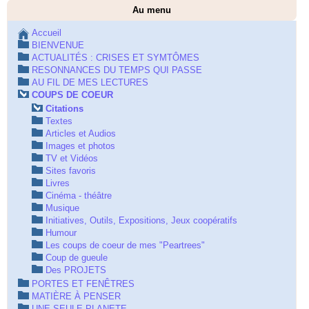
Au menu
Accueil
BIENVENUE
ACTUALITÉS : CRISES ET SYMTÔMES
RESONNANCES DU TEMPS QUI PASSE
AU FIL DE MES LECTURES
COUPS DE COEUR
Citations
Textes
Articles et Audios
Images et photos
TV et Vidéos
Sites favoris
Livres
Cinéma - théâtre
Musique
Initiatives, Outils, Expositions, Jeux coopératifs
Humour
Les coups de coeur de mes "Peartrees"
Coup de gueule
Des PROJETS
PORTES ET FENÊTRES
MATIÈRE À PENSER
UNE SEULE PLANETE