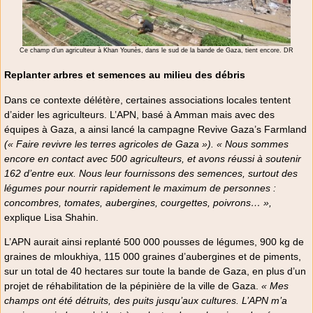
Ce champ d’un agriculteur à Khan Younès, dans le sud de la bande de Gaza, tient encore. DR
Replanter arbres et semences au milieu des débris
Dans ce contexte délétère, certaines associations locales tentent
d’aider les agriculteurs. L’APN, basé à Amman mais avec des
équipes à Gaza, a ainsi lancé la campagne Revive Gaza’s Farmland
(« Faire revivre les terres agricoles de Gaza »). « Nous sommes
encore en contact avec 500 agriculteurs, et avons réussi à soutenir
162 d’entre eux. Nous leur fournissons des semences, surtout des
légumes pour nourrir rapidement le maximum de personnes :
concombres, tomates, aubergines, courgettes, poivrons… »,
explique Lisa Shahin.
L’APN aurait ainsi replanté 500 000 pousses de légumes, 900 kg de
graines de mloukhiya, 115 000 graines d’aubergines et de piments,
sur un total de 40 hectares sur toute la bande de Gaza, en plus d’un
projet de réhabilitation de la pépinière de la ville de Gaza.
« Mes
champs ont été détruits, des puits jusqu’aux cultures. L’APN m’a