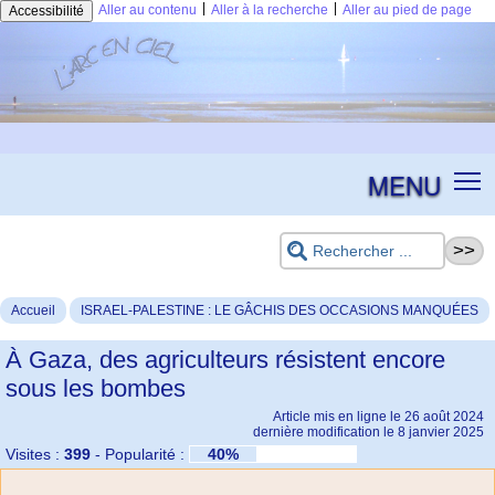
|
|
Aller au contenu
Aller à la recherche
Aller au pied de page
Accessibilité
MENU
Accueil
ISRAEL-PALESTINE : LE GÂCHIS DES OCCASIONS MANQUÉES
À Gaza, des agriculteurs résistent encore
sous les bombes
Article mis en ligne le
26 août 2024
dernière modification le 8 janvier 2025
Visites :
399
-
Popularité :
40%