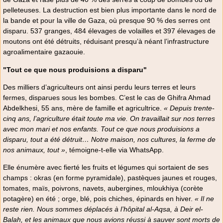
pelleteuses. La destruction est bien plus importante dans le nord de
la bande et pour la ville de Gaza, où presque 90 % des serres ont
disparu. 537 granges, 484 élevages de volailles et 397 élevages de
moutons ont été détruits, réduisant presqu’à néant l’infrastructure
agroalimentaire gazaouie.
"Tout ce que nous produisions a disparu"
Des milliers d’agriculteurs ont ainsi perdu leurs terres et leurs
fermes, disparues sous les bombes. C’est le cas de Ghifra Ahmad
Abdelkhesi, 55 ans, mère de famille et agricultrice.
« Depuis trente-
cinq ans, l’agriculture était toute ma vie. On travaillait sur nos terres
avec mon mari et nos enfants. Tout ce que nous produisions a
disparu, tout a été détruit… Notre maison, nos cultures, la ferme de
nos animaux, tout »
, témoigne-t-elle via WhatsApp.
Elle énumère avec fierté les fruits et légumes qui sortaient de ses
champs : okras (en forme pyramidale), pastèques jaunes et rouges,
tomates, maïs, poivrons, navets, aubergines, mloukhiya (corète
potagère) en été ; orge, blé, pois chiches, épinards en hiver.
« Il ne
reste rien. Nous sommes déplacés à l’hôpital al-Aqsa, à Deir el-
Balah, et les animaux que nous avions réussi à sauver sont morts de