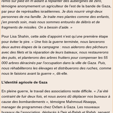
remis sur pied en m’aidant à replanter des aubergines de zéro,
témoigne anonymement un agriculteur de l’est de la bande de Gaza,
par peur de représailles israéliennes.
Je dois nourrir vingt-deux
personnes de ma famille. Je traite mes plantes comme des enfants,
j’en prends soin, mais nous sommes entourés de débris et de
fragments de missiles. On a besoin d’aide. »
Pour Lisa Shahin, cette aide d’appoint n’est qu’une première étape
pour éviter le pire.
« Une fois la guerre terminée, nous lancerons
deux autres étapes de la campagne : nous aiderons des pêcheurs
avec des filets et la réparation de leurs bateaux, nous restaurerons
des puits, et planterons des arbres fruitiers pour compenser les 55
000 arbres déracinés par l’occupation dans la ville de Gaza. Puis,
nous réhabiliterons les élevages et distribuerons des ruches, comme
nous le faisions avant la guerre »
, dit-elle.
L’identité agricole de Gaza
En pleine guerre, le travail des associations reste difficile.
« J’ai été
contraint de fuir deux fois, et nous avons dû déplacer nos bureaux à
cause des bombardements »,
témoigne Mahmoud Alsaqqa,
manager de programmes chez Oxfam à Gaza. Les nouveaux
bureaux de l’association, déplacés à Deir el-Balah et Rafah, servent