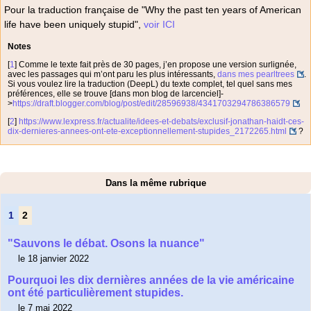
Pour la traduction française de "Why the past ten years of American
life have been uniquely stupid",
voir ICI
Notes
[
1
]
Comme le texte fait près de 30 pages, j’en propose une version surlignée,
avec les passages qui m’ont paru les plus intéressants,
dans mes pearltrees
.
Si vous voulez lire la traduction (DeepL) du texte complet, tel quel sans mes
préférences, elle se trouve [dans mon blog de larcenciel]-
>
https://draft.blogger.com/blog/post/edit/28596938/4341703294786386579
[
2
]
https://www.lexpress.fr/actualite/idees-et-debats/exclusif-jonathan-haidt-ces-
dix-dernieres-annees-ont-ete-exceptionnellement-stupides_2172265.html
?
Dans la même rubrique
1
2
"Sauvons le débat. Osons la nuance"
le 18 janvier 2022
Pourquoi les dix dernières années de la vie américaine
ont été particulièrement stupides.
le 7 mai 2022