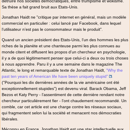
détruire nos sociétés démocratiques, entre trumpisme et wokisme.
Sa thèse a fait grand bruit aux Etats-Unis.
Jonathan Haidt ne "critique par internet en général, mais un modèle
commercial en particulier : celui lancé par Facebook, dans lequel
l’utilisateur n’est pas le consommateur mais le produit".
Quand un ancien président des Etats-Unis, l’un des hommes les plus
riches de la planète et une chanteuse parmi les plus connues au
monde citent et diffusent les propos d’un chercheur en psychologie,
il y a de quoi légitimement penser que celui-ci a deux ou trois choses
à nous apprendre. Paru il y a une semaine dans le magazine The
Atlantic, le long et remarquable texte de Jonathan Haidt,
"Why the
past ten years of American life have been uniquely stupid"
("Pourquoi les dix dernières années de la vie américaine ont été
exceptionnellement stupides") est devenu viral. Barack Obama, Jeff
Bezos et Katy Perry - l’assentiment de cette dernière rendant notre
chercheur particulièrement fier - l’ont chaudement recommandé. Un
comble, car cet article est une charge contre les réseaux sociaux,
qui fragmentent selon lui la société et menacent nos démocraties
libérales.
Méconnu en France, Jonathan Haidt est une star intellectuelle aux