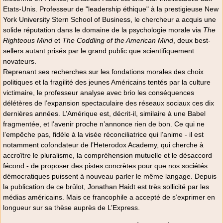
Etats-Unis. Professeur de "leadership éthique" à la prestigieuse New
York University Stern School of Business, le chercheur a acquis une
solide réputation dans le domaine de la psychologie morale via
The
Righteous Mind
et
The Coddling of the American Mind
, deux best-
sellers autant prisés par le grand public que scientifiquement
novateurs.
Reprenant ses recherches sur les fondations morales des choix
politiques et la fragilité des jeunes Américains tentés par la culture
victimaire, le professeur analyse avec brio les conséquences
délétères de l’expansion spectaculaire des réseaux sociaux ces dix
dernières années. L’Amérique est, décrit-il, similaire à une Babel
fragmentée, et l’avenir proche n’annonce rien de bon. Ce qui ne
l’empêche pas, fidèle à la visée réconciliatrice qui l’anime - il est
notamment cofondateur de l’Heterodox Academy, qui cherche à
accroître le pluralisme, la compréhension mutuelle et le désaccord
fécond - de proposer des pistes concrètes pour que nos sociétés
démocratiques puissent à nouveau parler le même langage. Depuis
la publication de ce brûlot, Jonathan Haidt est très sollicité par les
médias américains. Mais ce francophile a accepté de s’exprimer en
longueur sur sa thèse auprès de L’Express.