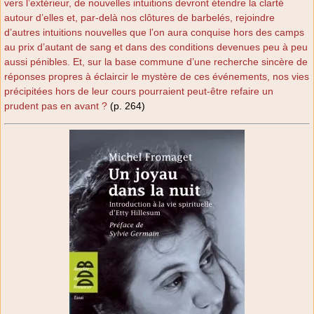
vers l’extérieur, de nouvelles intuitions devront étendre la clarté
autour d’elles et, par-delà nos clôtures de barbelés, rejoindre
d’autres intuitions nouvelles que l’on aura conquise hors des camps
au prix d’autant de sang et dans des conditions devenues peu à peu
aussi pénibles. Et, sur la base commune d’une recherche sincère de
réponses propres à éclaircir le mystère de ces événements, nos vies
précipitées hors de leur cours pourraient peut-être refaire un
prudent pas en avant ?
(p. 264)