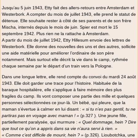
Jusqu’au 5 juin 1943, Etty fait des allers-retours entre Amsterdam et
Westerbork. A compter du mois de juillet 1943, elle prend le statut de
détenue. Elle souhaite rester à côté de ses parents et de son frère
Mischa, internés depuis le mois de juin. Spier est mort le 15
septembre 1942. Plus rien ne la rattache à Amsterdam.
A partir du mois de juillet 1942, Etty Hillesum envoie des lettres de
Westerbork. Elle donne des nouvelles des uns et des autres, sollicite
une aide matérielle pour améliorer l’ordinaire de son père
notamment. Mais surtout elle décrit la vie dans le camp, rythmée
chaque semaine par le départ d’un train vers la Pologne.
Dans une longue lettre, elle rend compte du convoi du mardi 24 août
1943. Elle doit garder une trace pour l’histoire. Habituée de la
baraque hospitalière, elle s’applique à faire mémoire des plus
fragiles du camp. Ils vont composer une partie des mille et quelques
personnes sélectionnées ce jour-là. Un bébé, qui pleure, que la
maman s’évertue à calmer en lui disant :
« si tu n’es pas gentil, tu ne
partiras pas en voyage avec maman ! »
(p.327 ). Une jeune fille,
partiellement paralysée, qui murmure :
« Quel dommage, hein ? Dire
que tout ce qu’on a appris dans sa vie n’aura servi à rien. »
« Comme c’est difficile de mourir, hein ? »
(p.326). Lioubotchka, une