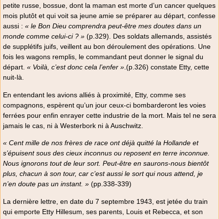
petite russe, bossue, dont la maman est morte d’un cancer quelques
mois plutôt et qui voit sa jeune amie se préparer au départ, confesse
aussi :
« le Bon Dieu comprendra peut-être mes doutes dans un
monde comme celui-ci ? »
(p.329). Des soldats allemands, assistés
de supplétifs juifs, veillent au bon déroulement des opérations. Une
fois les wagons remplis, le commandant peut donner le signal du
départ.
« Voilà, c’est donc cela l’enfer »
.(p.326) constate Etty, cette
nuit-là.
En entendant les avions alliés à proximité, Etty, comme ses
compagnons, espèrent qu’un jour ceux-ci bombarderont les voies
ferrées pour enfin enrayer cette industrie de la mort. Mais tel ne sera
jamais le cas, ni à Westerbork ni à Auschwitz.
« Cent mille de nos frères de race ont déjà quitté la Hollande et
s’épuisent sous des cieux inconnus ou reposent en terre inconnue.
Nous ignorons tout de leur sort. Peut-être en saurons-nous bientôt
plus, chacun à son tour, car c’est aussi le sort qui nous attend, je
n’en doute pas un instant. »
(pp.338-339)
La dernière lettre, en date du 7 septembre 1943, est jetée du train
qui emporte Etty Hillesum, ses parents, Louis et Rebecca, et son