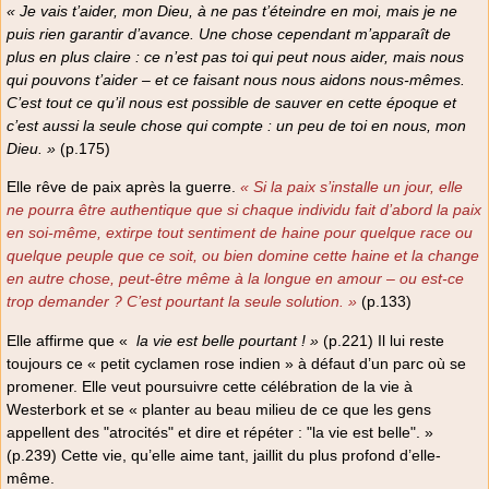
« Je vais t’aider, mon Dieu, à ne pas t’éteindre en moi, mais je ne
puis rien garantir d’avance. Une chose cependant m’apparaît de
plus en plus claire : ce n’est pas toi qui peut nous aider, mais nous
qui pouvons t’aider – et ce faisant nous nous aidons nous-mêmes.
C’est tout ce qu’il nous est possible de sauver en cette époque et
c’est aussi la seule chose qui compte : un peu de toi en nous, mon
Dieu. »
(p.175)
Elle rêve de paix après la guerre.
« Si la paix s’installe un jour, elle
ne pourra être authentique que si chaque individu fait d’abord la paix
en soi-même, extirpe tout sentiment de haine pour quelque race ou
quelque peuple que ce soit, ou bien domine cette haine et la change
en autre chose, peut-être même à la longue en amour – ou est-ce
trop demander ? C’est pourtant la seule solution. »
(p.133)
Elle affirme que «
la vie est belle pourtant ! »
(p.221) Il lui reste
toujours ce « petit cyclamen rose indien » à défaut d’un parc où se
promener. Elle veut poursuivre cette célébration de la vie à
Westerbork et se « planter au beau milieu de ce que les gens
appellent des "atrocités" et dire et répéter : "la vie est belle". »
(p.239) Cette vie, qu’elle aime tant, jaillit du plus profond d’elle-
même.