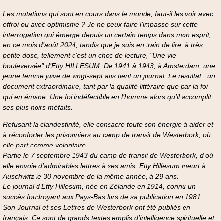
Les mutations qui sont en cours dans le monde, faut-il les voir avec
effroi ou avec optimisme ? Je ne peux faire l’impasse sur cette
interrogation qui émerge depuis un certain temps dans mon esprit,
en ce mois d’août 2024, tandis que je suis en train de lire, à très
petite dose, tellement c’est un choc de lecture,
"Une vie
bouleversée"
d’Etty HILLESUM. De 1941 à 1943, à Amsterdam, une
jeune femme juive de vingt-sept ans tient un journal. Le résultat : un
document extraordinaire, tant par la qualité littéraire que par la foi
qui en émane. Une foi indéfectible en l’homme alors qu’il accomplit
ses plus noirs méfaits.
Refusant la clandestinité, elle consacre toute son énergie à aider et
à réconforter les prisonniers au camp de transit de Westerbork, où
elle part comme volontaire.
Partie le 7 septembre 1943 du camp de transit de Westerbork, d’où
elle envoie d’admirables lettres à ses amis, Etty Hillesum meurt à
Auschwitz le 30 novembre de la même année, à 29 ans.
Le journal d’Etty Hillesum, née en Zélande en 1914, connu un
succès foudroyant aux Pays-Bas lors de sa publication en 1981.
Son Journal et ses Lettres de Westerbork ont été publiés en
français. Ce sont de grands textes emplis d’intelligence spirituelle et