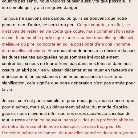
voulons pas sentir, nous voulons oublier aussi vite que possible.” Il
me semble qu’il y a là un grave danger. ....
"Si nous ne sauvons des camps, où qu’ils se trouvent, que notre
peau et rien d’autre, ce sera trop peu.
Ce qui importe, en effet, ce
n’est pas de rester en vie coûte que coûte, mais comment l’on reste
en vie. Il me semble parfois que toute situation nouvelle. qu’elle soit
meilleure ou pire, comporte en soi la possibilité d’enrichir l’homme
de nouvelles intuitions.
Et si nous abandonnons à la décision du sort
les dures réalités auxquelles nous sommes irrévocablement
confrontés, si nous ne leur offrons pas dans nos têtes et dans nos
cœurs un abri pour les y laisser décanter et se muer en facteurs de
mûrissement, en substances d’où nous puissions extraire une
signification, cela signifie que notre génération n’est pas armée pour
la vie.
Je sais, ce n’est pas si simple, et pour nous, juifs, moins encore que
pour d’autres, mais si, au dénuement général du monde d’après-
guerre, nous n’avons à offrir que nos corps sauvés au sacrifice de
tout le reste
et non ce nouveau sens jailli des plus profonds abîmes
de notre détresse et de notre désespoir, ce sera trop peu. De
l’enceinte même des camps, de nouvelles pensées devront rayonner