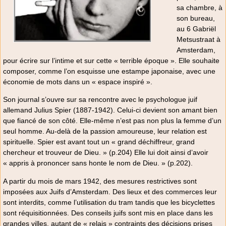
sa chambre, à
son bureau,
au 6 Gabriël
Metsustraat à
Amsterdam,
pour écrire sur l’intime et sur cette « terrible époque ». Elle souhaite
composer, comme l’on esquisse une estampe japonaise, avec une
économie de mots dans un « espace inspiré ».
Son journal s’ouvre sur sa rencontre avec le psychologue juif
allemand Julius Spier (1887-1942). Celui-ci devient son amant bien
que fiancé de son côté. Elle-même n’est pas non plus la femme d’un
seul homme. Au-delà de la passion amoureuse, leur relation est
spirituelle. Spier est avant tout un « grand déchiffreur, grand
chercheur et trouveur de Dieu. » (p.204) Elle lui doit ainsi d’avoir
« appris à prononcer sans honte le nom de Dieu. » (p.202).
A partir du mois de mars 1942, des mesures restrictives sont
imposées aux Juifs d’Amsterdam. Des lieux et des commerces leur
sont interdits, comme l’utilisation du tram tandis que les bicyclettes
sont réquisitionnées. Des conseils juifs sont mis en place dans les
grandes villes, autant de « relais » contraints des décisions prises