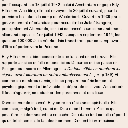
par l’occupant. Le 15 juillet 1942, celui d’Amsterdam engage Etty
Hillesum. A ce titre, elle est envoyée, le 30 juillet suivant, pour la
première fois, dans le camp de Westerbork. Ouvert en 1939 par le
gouvernement néerlandais pour accueillir les Juifs étrangers,
principalement Allemands, celui-ci est passé sous commandement
allemand depuis le 1er juillet 1942. Jusqu’en septembre 1944, les
quelque 100 000 Juifs néerlandais transiteront par ce camp avant
d’être déportés vers la Pologne.
Etty Hillesum est bien consciente que la situation est grave. Elle
rapporte ainsi ce qu’elle entend, ici ou là, sur ce qui se passe en
Pologne ou encore en Allemagne.
« De tous côtés se montrent les
signes avant-coureurs de notre anéantissement (...) »
(p.159) Et
comme de nombreux amis, elle se prépare matériellement et
psychologiquement à l’inévitable, le départ définitif vers Westerbork.
Il faut s’aguerrir, se détacher des personnes et des lieux.
Dans ce monde insensé, Etty entre en résistance spirituelle. Elle
confesse, malgré tout, sa foi en Dieu et en l’homme. A ceux qui,
peut-être, lui demandent où se cache Dieu dans tout ça, elle répond
qu’un tel chaos est le fait des hommes. Dieu est bien impuissant.