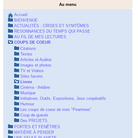
Au menu
Accueil
BIENVENUE
ACTUALITÉS : CRISES ET SYMTÔMES
RESONNANCES DU TEMPS QUI PASSE
AU FIL DE MES LECTURES
COUPS DE COEUR
Citations
Textes
Articles et Audios
Images et photos
TV et Vidéos
Sites favoris
Livres
Cinéma - théâtre
Musique
Initiatives, Outils, Expositions, Jeux coopératifs
Humour
Les coups de coeur de mes "Peartrees"
Coup de gueule
Des PROJETS
PORTES ET FENÊTRES
MATIÈRE À PENSER
UNE SEULE PLANETE