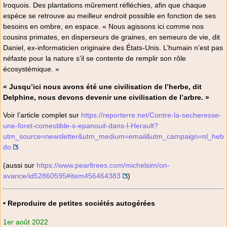
Iroquois. Des plantations mûrement réfléchies, afin que chaque
espèce se retrouve au meilleur endroit possible en fonction de ses
besoins en ombre, en espace. « Nous agissons ici comme nos
cousins primates, en disperseurs de graines, en semeurs de vie, dit
Daniel, ex-informaticien originaire des États-Unis. L’humain n’est pas
néfaste pour la nature s’il se contente de remplir son rôle
écosystémique. »
« Jusqu’ici nous avons été une civilisation de l’herbe, dit
Delphine, nous devons devenir une civilisation de l’arbre. »
Voir l’article complet sur
https://reporterre.net/Contre-la-secheresse-
une-foret-comestible-s-epanouit-dans-l-Herault?
utm_source=newsletter&utm_medium=email&utm_campaign=nl_heb
do
(aussi sur
https://www.pearltrees.com/michelsim/on-
avance/id52860595#item456464383
)
• Reproduire de petites sociétés autogérées
1er août 2022