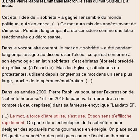
3. Entre Pierre Rabhi et Emmanuel Macron, le sens du mot SOBRIÉTÉ a
muté…
Cet été, l’idée de « sobriété » a gagné l’ensemble du monde
politique, qui s’en enivre. (...) Ce mot aura mis des années avant de
s’imposer. Pendant longtemps, il a été considéré comme une lubie
réactionnaire ou décroissante.
Dans le vocabulaire courant, le mot de « sobriété » a été pendant
longtemps assigné au discours sur l’alcool, ce qui est conforme à
son étymologie : en latin sobrietas, c’est ebrietas (ébriété) précédé
du préfixe se (à l’écart de). Mais les Eglises, catholiques ou
protestantes, utilisent depuis longtemps ce mot dans un sens plus
large, proche de tempérance/modération. (...)
Dans les années 2000, Pierre Rabhi va populariser l’expression de
“sobriété heureuse” et. en 2015 le pape va la reprendre à son
compte (à deux reprises) dans sa fameuse encyclique “Laudato Si”.
(...)
Le mot, a force d’être utilisé, s’est usé. Et son sens s’effiloche
rapidement.
On parle de « technologies de la sobriété » pour
désigner des appareils moins gourmands en énergie. On place sous
l’étiquette « sobriété » des politiques comme l’isolation thermique