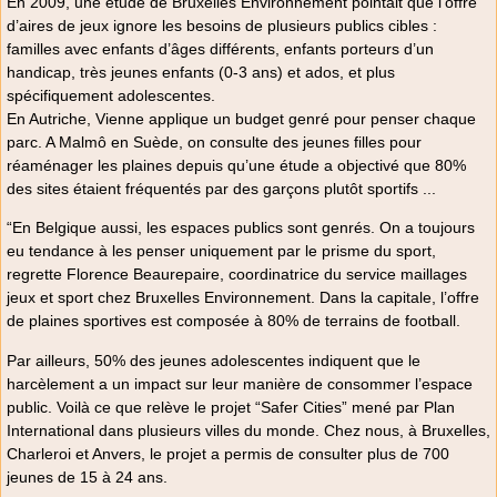
En 2009, une étude de Bruxelles Environnement pointait que l’offre
d’aires de jeux ignore les besoins de plusieurs publics cibles :
familles avec enfants d’âges différents, enfants porteurs d’un
handicap, très jeunes enfants (0-3 ans) et ados, et plus
spécifiquement adolescentes.
En Autriche, Vienne applique un budget genré pour penser chaque
parc. A Malmô en Suède, on consulte des jeunes filles pour
réaménager les plaines depuis qu’une étude a objectivé que 80%
des sites étaient fréquentés par des garçons plutôt sportifs ...
“En Belgique aussi, les espaces publics sont genrés. On a toujours
eu tendance à les penser uniquement par le prisme du sport,
regrette Florence Beaurepaire, coordinatrice du service maillages
jeux et sport chez Bruxelles Environnement. Dans la capitale, l’offre
de plaines sportives est composée à 80% de terrains de football.
Par ailleurs, 50% des jeunes adolescentes indiquent que le
harcèlement a un impact sur leur manière de consommer l’espace
public. Voilà ce que relève le projet “Safer Cities” mené par Plan
International dans plusieurs villes du monde. Chez nous, à Bruxelles,
Charleroi et Anvers, le projet a permis de consulter plus de 700
jeunes de 15 à 24 ans.