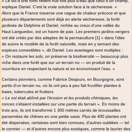
« Le sol d’une forêt retient huit fois plus d’eau que celui d’un champ,
explique Daniel. C’est la vraie solution face à la sécheresse. »
Alors que la France traverse une vague de chaleur précoce et que
plusieurs départements sont déjà en alerte sécheresse, la forêt
jardinée de Delphine et Daniel, nichée au creux d’une vallée du
Haut-Languedoc, est un havre de paix. Les premiers jardins-vergers
ont été créés par des adeptes de la permaculture [1] « dans l’idée
de suivre le modèle de la forêt naturelle, mais en y semant des
espèces comestibles », dit Daniel. Les avantages sont multiples :
« On restaure les sols, on préserve la biodiversité — beaucoup plus
riche dans une forêt que sur un terrain nu — on produit de la
nourriture en respectant la nature et en économisant l’eau. »
Certains pionniers, comme Fabrice Desjours, en Bourgogne, sont
partis d’un terrain nu, où ils ont peu à peu fait fructifier plantes à
baies, tubercules et fruitiers.
« Le sol était abîmé par l’érosion et les produits chimiques, les
ronces s’étaient installées sur une partie du terrain »
. En moins de
trois ans, ils ont transformé 1 300 mètres carrés de broussailles
parsemées de chênes en une petite oasis. Plus de 400 plantes ont
été dispersées, certaines sont bien connues, d’autres oubliées — tel
le cormier — et d’autres encore plus exotiques, comme le laurier des