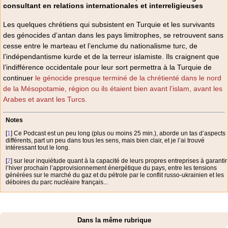
consultant en relations internationales et interreligieuses
Les quelques chrétiens qui subsistent en Turquie et les survivants
des génocides d’antan dans les pays limitrophes, se retrouvent sans
cesse entre le marteau et l’enclume du nationalisme turc, de
l’indépendantisme kurde et de la terreur islamiste. Ils craignent que
l’indifférence occidentale pour leur sort permettra à la Turquie de
continuer
le génocide presque terminé de la chrétienté dans le nord
de la Mésopotamie, région ou ils étaient bien avant l’islam, avant les
Arabes et avant les Turcs.
Notes
[
1
]
Ce Podcast est un peu long (plus ou moins 25 min.), aborde un tas d’aspects
différents, part un peu dans tous les sens, mais bien clair, et je l’ai trouvé
intéressant tout le long.
[
2
]
sur leur inquiétude quant à la capacité de leurs propres entreprises à garantir
l’hiver prochain l’approvisionnement énergétique du pays, entre les tensions
générées sur le marché du gaz et du pétrole par le conflit russo-ukrainien et les
déboires du parc nucléaire français...
Dans la même rubrique