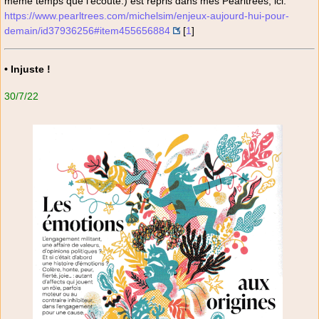
même temps que l’écoute.) est repris dans mes Pearltrees, ici.
https://www.pearltrees.com/michelsim/enjeux-aujourd-hui-pour-
demain/id37936256#item455656884
[
1
]
• Injuste !
30/7/22