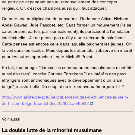
ne participe cependant pas au renouvellement des concepts
religieux. Or, c’est ce champ-là aussi qu’il faut attaquer.
On note une multiplication de penseurs : Radouane Attiya, Hicham
Abdel Gawad, Julie Pascoet, etc. Sans former un mouvement (ils se
caractérisent parfois par leur isolement), ils participent à l’émulation
intellectuelle. "Je ne pense pas qu’il y a une décrue du salafisme.
Cette pensée est encore celle dans laquelle baignent les jeunes. On
le voit dans les écoles. Mais depuis les attentats, j’observe un intérêt
pour les autres approches", note Michaël Privot.
En fait, tout bouge. "Jamais les communautés musulmanes n’ont été
aussi diverses", conclut Corinne Torrekens."Les intérêts des pays
étrangers sont antinomiques avec le développement d’un islam
belge", insiste-t-elle. Du coup, d’où le renouveau émergera-t-il ?
http://www.lalibre.be/actu/belgique/ces-luttes-d-influences-au-sein-
de-l-islam-belge-5aaeb1f3cd702f0c1a648912
Voir aussi
La double lutte de la minorité musulmane