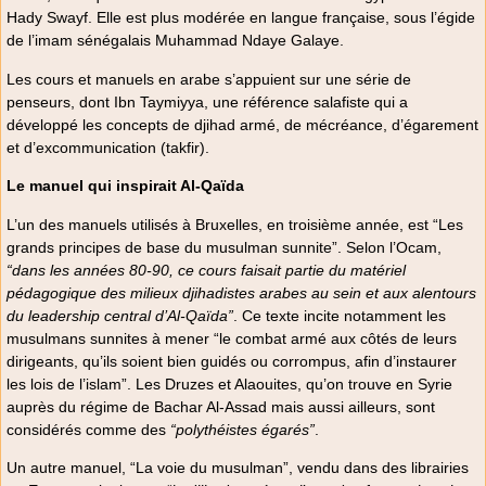
Hady Swayf. Elle est plus modérée en langue française, sous l’égide
de l’imam sénégalais Muhammad Ndaye Galaye.
Les cours et manuels en arabe s’appuient sur une série de
penseurs, dont Ibn Taymiyya, une référence salafiste qui a
développé les concepts de djihad armé, de mécréance, d’égarement
et d’excommunication (takfir).
Le manuel qui inspirait Al-Qaïda
L’un des manuels utilisés à Bruxelles, en troisième année, est “Les
grands principes de base du musulman sunnite”. Selon l’Ocam,
“dans les années 80-90, ce cours faisait partie du matériel
pédagogique des milieux djihadistes arabes au sein et aux alentours
du leadership central d’Al-Qaïda”
. Ce texte incite notamment les
musulmans sunnites à mener “le combat armé aux côtés de leurs
dirigeants, qu’ils soient bien guidés ou corrompus, afin d’instaurer
les lois de l’islam”. Les Druzes et Alaouites, qu’on trouve en Syrie
auprès du régime de Bachar Al-Assad mais aussi ailleurs, sont
considérés comme des
“polythéistes égarés”
.
Un autre manuel, “La voie du musulman”, vendu dans des librairies