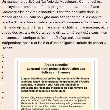
Un manuel fort utilisé est "La Voie du Musulman". Ce manuel est
employé en première année du programme en arabe de 4 ans.
Commercialisé en Arabie saoudite, il est très populaire dans le
monde arabe. L’Ocam souligne dans son rapport que le chapitre
relatif à "l’interaction sociale et sociétale" commence d’emblée sur le
thème du djihad armé (avant le crime, le châtiment, le mariage, etc.)
et que des extraits du Coran sur le djihad armé sont cités sans mise
en contexte historique et "comme s’il s’agissait d’un texte
indépendant, absolu et isolé et d’une obligation littérale de passer à
l’action".
C
e
s
él
é
m
e
nt
s
o
nt