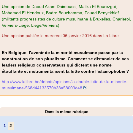
Une opinion de Daoud Azam Daimoussi, Malika El Bourezgui,
Mohamed El Hendouz, Badre Bouchamma, Fouad Benyekhlef
(militants progressistes de culture musulmane à Bruxelles, Charleroi,
Verviers-Liège, Liège/Verviers).
Une opinion publiée le mercredi 06 janvier 2016 dans La Libre.
En Belgique, l’avenir de la minorité musulmane passe par la
construction de son pluralisme. Comment se distancier de ces
leaders religieux conservateurs qui dictent une norme
étouffante et instrumentalisent la lutte contre l’islamophobie ?
http://www.lalibre.be/debats/opinions/la-double-lutte-de-la-minorite-
musulmane-568d44133570b38a58003d48
Dans la même rubrique
1
2