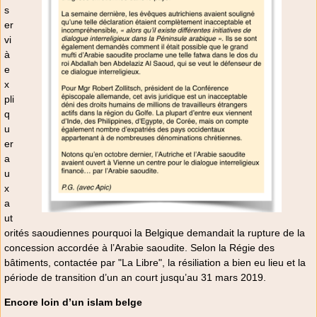
s
er
vi
à
e
x
pli
q
u
er
a
u
x
a
ut
orités saoudiennes pourquoi la Belgique demandait la rupture de la
concession accordée à l’Arabie saoudite. Selon la Régie des
bâtiments, contactée par "La Libre", la résiliation a bien eu lieu et la
période de transition d’un an court jusqu’au 31 mars 2019.
Encore loin d’un islam belge