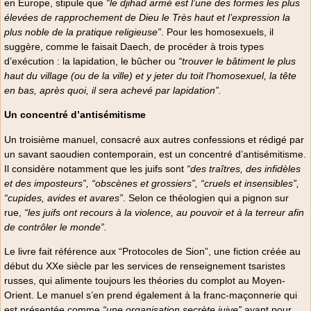
en Europe, stipule que
“le djihad armé est l’une des formes les plus
élevées de rapprochement de Dieu le Très haut et l’expression la
plus noble de la pratique religieuse”
. Pour les homosexuels, il
suggère, comme le faisait Daech, de procéder à trois types
d’exécution : la lapidation, le bûcher ou
“trouver le bâtiment le plus
haut du village (ou de la ville) et y jeter du toit l’homosexuel, la tête
en bas, après quoi, il sera achevé par lapidation”.
Un concentré d’antisémitisme
Un troisième manuel, consacré aux autres confessions et rédigé par
un savant saoudien contemporain, est un concentré d’antisémitisme.
Il considère notamment que les juifs sont
“des traîtres, des infidèles
et des imposteurs”, “obscènes et grossiers”, “cruels et insensibles”,
“cupides, avides et avares”
. Selon ce théologien qui a pignon sur
rue,
“les juifs ont recours à la violence, au pouvoir et à la terreur afin
de contrôler le monde”.
Le livre fait référence aux “Protocoles de Sion”, une fiction créée au
début du XXe siècle par les services de renseignement tsaristes
russes, qui alimente toujours les théories du complot au Moyen-
Orient. Le manuel s’en prend également à la franc-maçonnerie qui
est présentée comme
“une organisation secrète juive”
ayant pour