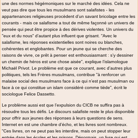
une des normes hégémoniques sur le marché des idées. Cela ne
veut pas dire que tous les musulmans sont salafistes - les
appartenances religieuses procèdent d’un savant bricolage entre les
courants - mais ce salafisme a tout de même façonné un univers de
pensée qui peut être propice à des dérives violentes. Un univers du
"eux et du nous" d’autant plus influent que grisant. "Avec le
salafisme, les réponses existentielles sont noires ou blanches,
cohérentes et englobantes. Pour un jeune qui se cherche des
raisons de vivre, ce prêt à penser est enthousiasmant : s’y dessiner
un chemin de héros est une chose aisée", explique l’islamologue
Michaël Privot. Le problème est que ce courant, avec d’autres plus
politiques, tels les Frères musulmans, contribue "à renforcer un
malaise social des musulmans face à ce qui n’est pas musulman ou
face à ce qui constitue un islam considéré comme tiède", écrit le
sociologue Felice Dassetto.
Le problème aussi est que l’expulsion du CICB ne suffira pas à
résoudre tous les défis. Le discours salafiste reste le plus disponible
pour offrir aux jeunes des réponses à leurs questions de sens.
Internet en est une chambre d’écho, et les livres sont nombreux.
"Ces livres, on ne peut pas les interdire, mais on peut stopper leur
entrée dans les écoles et les prisons. Désormais, un livre qui est