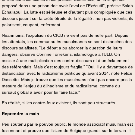
proposé dans une prison doit avoir l’aval de l’Exécutif", précise Salah
Echallaoui. La lutte est sérieuse et d’autant plus compliquée que ces
discours jouent sur la crête étroite de la légalité : non pas violents, ils
polarisent, coupent, enferment.
Néanmoins, l’expulsion du CICB ne vient pas de nulle part. Depuis
les attentats, les communautés musulmanes se sont distancées des
discours salafistes. "Le débat a pu aborder la question de leurs
dangers, observe Corinne Torrekens, islamologue à l’ULB. On
assiste à une multiplication des contre-discours et à un éclatement
des référentiels. Mais c’est toujours fragile." "Oui, il y a davantage de
distanciation avec le radicalisme politique qu’avant 2014, note Felice
Dassetto. Mais je trouve que les musulmans n’ont pas encore pris la
mesure de l’enjeu du djihadisme et du radicalisme, comme du
sursaut global à avoir pour lui faire face."
En réalité, si les contre-feux existent, ils sont peu structurés.
Reprendre la main
Peu soutenu par le pouvoir public, le monde associatif musulman est
foisonnant et prouve que l’islam de Belgique grandit sur le terrain. Il