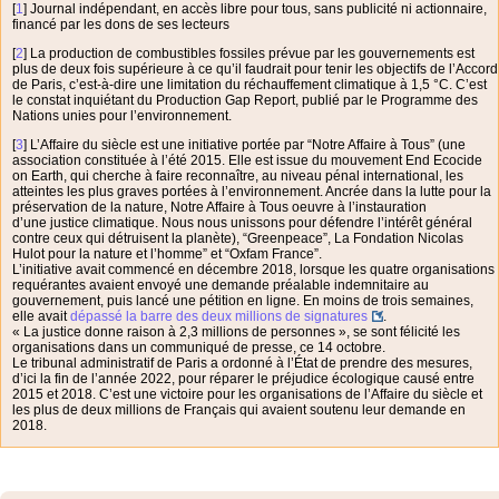
[
1
]
Journal indépendant, en accès libre pour tous, sans publicité ni actionnaire,
financé par les dons de ses lecteurs
[
2
]
La production de combustibles fossiles prévue par les gouvernements est
plus de deux fois supérieure à ce qu’il faudrait pour tenir les objectifs de l’Accord
de Paris, c’est-à-dire une limitation du réchauffement climatique à 1,5 °C. C’est
le constat inquiétant du Production Gap Report, publié par le Programme des
Nations unies pour l’environnement.
[
3
]
L’Affaire du siècle est une initiative portée par “Notre Affaire à Tous” (une
association constituée à l’été 2015. Elle est issue du mouvement End Ecocide
on Earth, qui cherche à faire reconnaître, au niveau pénal international, les
atteintes les plus graves portées à l’environnement. Ancrée dans la lutte pour la
préservation de la nature, Notre Affaire à Tous oeuvre à l’instauration
d’une justice climatique. Nous nous unissons pour défendre l’intérêt général
contre ceux qui détruisent la planète), “Greenpeace”, La Fondation Nicolas
Hulot pour la nature et l’homme” et “Oxfam France”.
L’initiative avait commencé en décembre 2018, lorsque les quatre organisations
requérantes avaient envoyé une demande préalable indemnitaire au
gouvernement, puis lancé une pétition en ligne. En moins de trois semaines,
elle avait
dépassé la barre des deux millions de signatures
.
« La justice donne raison à 2,3 millions de personnes », se sont félicité les
organisations dans un communiqué de presse, ce 14 octobre.
Le tribunal administratif de Paris a ordonné à l’État de prendre des mesures,
d’ici la fin de l’année 2022, pour réparer le préjudice écologique causé entre
2015 et 2018. C’est une victoire pour les organisations de l’Affaire du siècle et
les plus de deux millions de Français qui avaient soutenu leur demande en
2018.