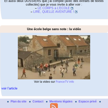
Et aussi deux DOSSIERS que j’ai compilé (avec des extraits de textes
collectés) que je vous invite à aller voir :
–
LE CORPS à L’ECOLE
–
LIRE, QUELLE AVENTURE !
Une école belge sans note : la vidéo
Voir la video sur
FranceTV info
voir l’article
Plan du site
Contact
Mentions légales
Espace privé