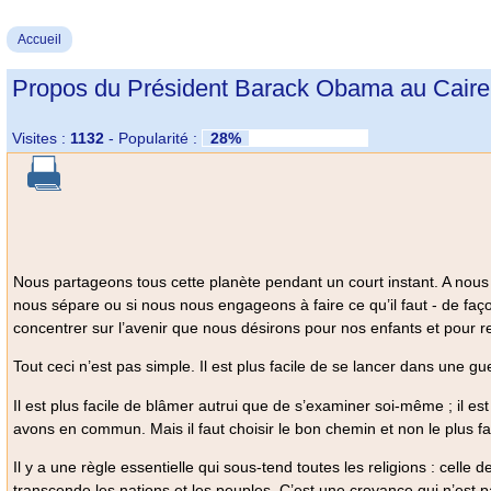
Accueil
Propos du Président Barack Obama au Caire, 
Visites :
1132
-
Popularité :
28%
Nous partageons tous cette planète pendant un court instant. A nous
nous sépare ou si nous nous engageons à faire ce qu’il faut - de faç
concentrer sur l’avenir que nous désirons pour nos enfants et pour re
Tout ceci n’est pas simple. Il est plus facile de se lancer dans une gue
Il est plus facile de blâmer autrui que de s’examiner soi-même ; il est
avons en commun. Mais il faut choisir le bon chemin et non le plus fac
Il y a une règle essentielle qui sous-tend toutes les religions : celle 
transcende les nations et les peuples. C’est une croyance qui n’est pa