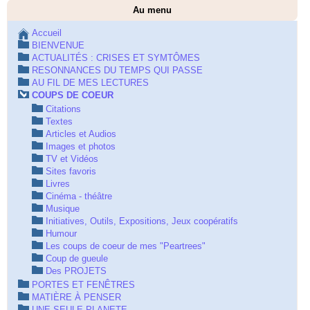
Au menu
Accueil
BIENVENUE
ACTUALITÉS : CRISES ET SYMTÔMES
RESONNANCES DU TEMPS QUI PASSE
AU FIL DE MES LECTURES
COUPS DE COEUR
Citations
Textes
Articles et Audios
Images et photos
TV et Vidéos
Sites favoris
Livres
Cinéma - théâtre
Musique
Initiatives, Outils, Expositions, Jeux coopératifs
Humour
Les coups de coeur de mes "Peartrees"
Coup de gueule
Des PROJETS
PORTES ET FENÊTRES
MATIÈRE À PENSER
UNE SEULE PLANETE