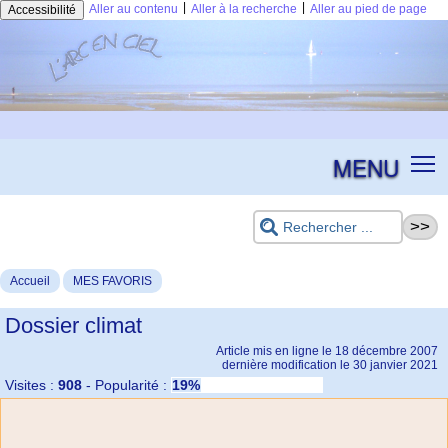
|
|
Aller au contenu
Aller à la recherche
Aller au pied de page
Accessibilité
MENU
Accueil
MES FAVORIS
Dossier climat
Article mis en ligne le
18 décembre 2007
dernière modification le 30 janvier 2021
Visites :
908
-
Popularité :
19%