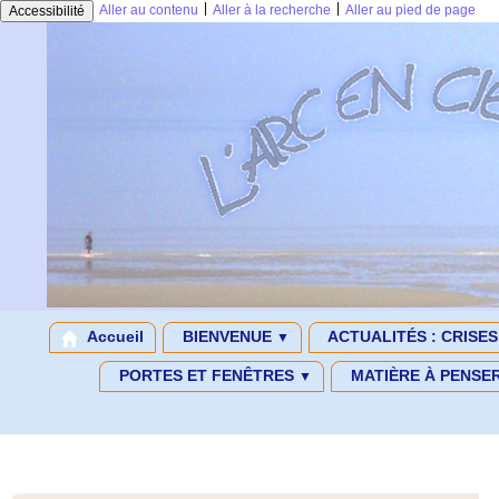
|
|
Aller au contenu
Aller à la recherche
Aller au pied de page
Accessibilité
Accueil
BIENVENUE
ACTUALITÉS : CRISE
▼
PORTES ET FENÊTRES
MATIÈRE À PENSE
▼