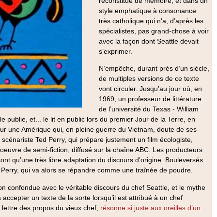
reconstitue de mémoire, et dans un
style emphatique à consonance
très catholique qui n’a, d’après les
spécialistes, pas grand-chose à voir
avec la façon dont Seattle devait
s’exprimer.
N’empêche, durant près d’un siècle,
de multiples versions de ce texte
vont circuler. Jusqu’au jour où, en
1969, un professeur de littérature
de l’université du Texas - William
ublie, et... le lit en public lors du premier Jour de la Terre, en
 sur une Amérique qui, en pleine guerre du Vietnam, doute de ses
cénariste Ted Perry, qui prépare justement un film écologiste,
oeuvre de semi-fiction, diffusé sur la chaîne ABC. Les producteurs
ont qu’une très libre adaptation du discours d’origine. Bouleversés
de Perry, qui va alors se répandre comme une traînée de poudre.
ion confondue avec le véritable discours du chef Seattle, et le mythe
accepter un texte de la sorte lorsqu’il est attribué à un chef
la lettre des propos du vieux chef,
résonne si juste aux oreilles d’un