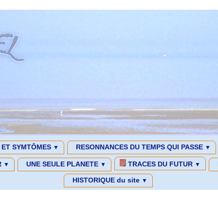
S ET SYMTÔMES
RESONNANCES DU TEMPS QUI PASSE
▼
▼
R
UNE SEULE PLANETE
TRACES DU FUTUR
▼
▼
▼
HISTORIQUE du site
▼