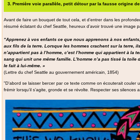
3. Première voie parallèle, petit détour par la fausse origine de
Avant de faire un bouquet de tout cela, et d’entrer dans les profondeu
résumé éclatant du chef Seattle, heureux d’avoir trouvé une image p
“Apprenez à vos enfants ce que nous apprenons à nos enfants, que
aux fils de la terre. Lorsque les hommes crachent sur la terre, i
n’appartient pas à l’homme, c’est l’homme qui appartient à la t
sang qui unit une même famille. L’homme n’a pas tissé la toile de la 
le fait à lui-même. »
(Lettre du chef Seattle au gouvernement américain, 1854)
"D’abord se laisser bercer par ce texte comme on écouterait couler u
frémir lorsqu’il s’agite, gronde et se révolte. Respecter ses silences a