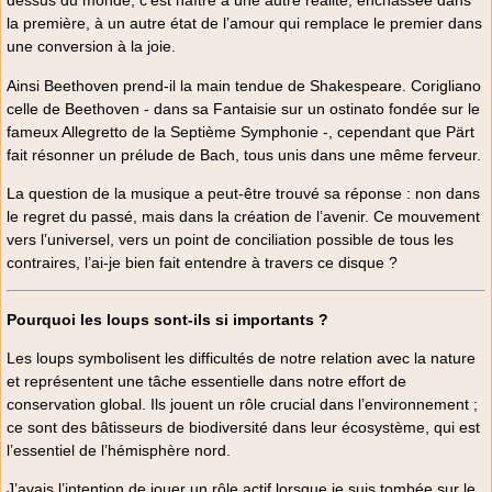
dessus du monde, c’est naître à une autre réalité, enchâssée dans
la première, à un autre état de l’amour qui remplace le premier dans
une conversion à la joie.
Ainsi Beethoven prend-il la main tendue de Shakespeare. Corigliano
celle de Beethoven - dans sa Fantaisie sur un ostinato fondée sur le
fameux Allegretto de la Septième Symphonie -, cependant que Pärt
fait résonner un prélude de Bach, tous unis dans une même ferveur.
La question de la musique a peut-être trouvé sa réponse : non dans
le regret du passé, mais dans la création de l’avenir. Ce mouvement
vers l’universel, vers un point de conciliation possible de tous les
contraires, l’ai-je bien fait entendre à travers ce disque ?
Pourquoi les loups sont-ils si importants ?
Les loups symbolisent les difficultés de notre relation avec la nature
et représentent une tâche essentielle dans notre effort de
conservation global. Ils jouent un rôle crucial dans l’environnement ;
ce sont des bâtisseurs de biodiversité dans leur écosystème, qui est
l’essentiel de l’hémisphère nord.
J’avais l’intention de jouer un rôle actif lorsque je suis tombée sur le