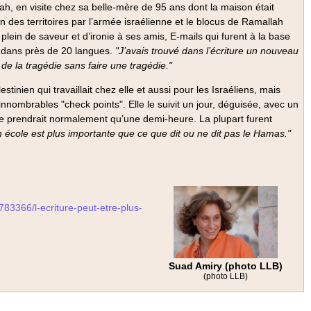
ah, en visite chez sa belle-mère de 95 ans dont la maison était
on des territoires par l’armée israélienne et le blocus de Ramallah
 plein de saveur et d’ironie à ses amis, E-mails qui furent à la base
it dans près de 20 langues.
"J’avais trouvé dans l’écriture un nouveau
de la tragédie sans faire une tragédie."
stinien qui travaillait chez elle et aussi pour les Israéliens, mais
nnombrables "check points". Elle le suivit un jour, déguisée, avec un
ne prendrait normalement qu’une demi-heure. La plupart furent
on école est plus importante que ce que dit ou ne dit pas le Hamas."
e/783366/l-ecriture-peut-etre-plus-
Suad Amiry (photo LLB)
(photo LLB)