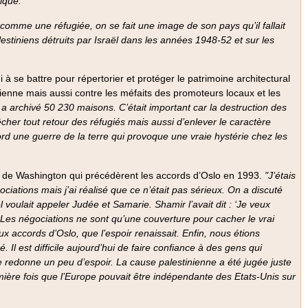
ique."
omme une réfugiée, on se fait une image de son pays qu’il fallait
alestiniens détruits par Israël dans les années 1948-52 et sur les
à se battre pour répertorier et protéger le patrimoine architectural
lienne mais aussi contre les méfaits des promoteurs locaux et les
 a archivé 50 230 maisons. C’était important car la destruction des
cher tout retour des réfugiés mais aussi d’enlever le caractère
ord une guerre de la terre qui provoque une vraie hystérie chez les
ons de Washington qui précédèrent les accords d’Oslo en 1993.
"J’étais
ciations mais j’ai réalisé que ce n’était pas sérieux. On a discuté
voulait appeler Judée et Samarie. Shamir l’avait dit : ‘Je veux
. Les négociations ne sont qu’une couverture pour cacher le vrai
ux accords d’Oslo, que l’espoir renaissait. Enfin, nous étions
 Il est difficile aujourd’hui de faire confiance à des gens qui
 me redonne un peu d’espoir. La cause palestinienne a été jugée juste
ière fois que l’Europe pouvait être indépendante des Etats-Unis sur