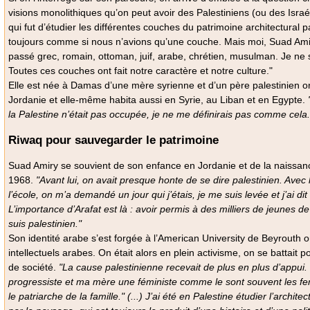
visions monolithiques qu’on peut avoir des Palestiniens (ou des Israé
qui fut d’étudier les différentes couches du patrimoine architectural p
toujours comme si nous n’avions qu’une couche. Mais moi, Suad Amir
passé grec, romain, ottoman, juif, arabe, chrétien, musulman. Je ne 
Toutes ces couches ont fait notre caractère et notre culture."
Elle est née à Damas d’une mère syrienne et d’un père palestinien or
Jordanie et elle-même habita aussi en Syrie, au Liban et en Egypte.
la Palestine n’était pas occupée, je ne me définirais pas comme cela.
Riwaq pour sauvegarder le patrimoine
Suad Amiry se souvient de son enfance en Jordanie et de la naissan
1968.
"Avant lui, on avait presque honte de se dire palestinien. Avec
l’école, on m’a demandé un jour qui j’étais, je me suis levée et j’ai dit
L’importance d’Arafat est là : avoir permis à des milliers de jeunes d
suis palestinien."
Son identité arabe s’est forgée à l’American University de Beyrouth 
intellectuels arabes. On était alors en plein activisme, on se battai
de société.
"La cause palestinienne recevait de plus en plus d’appui
progressiste et ma mère une féministe comme le sont souvent les fem
le patriarche de la famille." (...) J’ai été en Palestine étudier l’archite