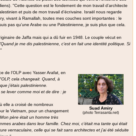
liens). "Cette question est le fondement de mon travail d’architecte
alestinien et puis de mon travail d’écrivaine. Israël nous regarde
y, vivant à Ramallah, toutes mes couches sont importantes : le
suis pas qu’une Arabe ou une Palestinienne, je suis plus que cela.
iginaire de Jaffa mais qui a dû fuir en 1948. Le couple vécut en
"Quand je me dis palestinienne, c’est en fait une identité politique. Si
"
ce de l’OLP avec Yasser Arafat, en
 l’OLP, cela changeait. Quand, à
 que j’étais palestinienne.
e se lever comme moi et de dire : je
où elle a croisé de nombreux
Suad Amiry
t pour le Vietnam, pour un changement
(photo Terrasanta.net)
. Mon père était un homme très
mes arabes dans leur famille. Chez moi, c’était ma tante qui était
cture vernaculaire, celle qui se fait sans architectes et j’ai été séduite