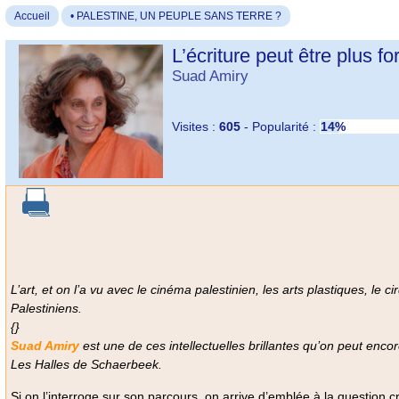
Accueil
• PALESTINE, UN PEUPLE SANS TERRE ?
L’écriture peut être plus fo
Suad Amiry
Visites :
605
-
Popularité :
14%
L’art, et on l’a vu avec le cinéma palestinien, les arts plastiques, l
Palestiniens.
{}
Suad Amiry
est une de ces intellectuelles brillantes qu’on peut enc
Les Halles de Schaerbeek.
Si on l’interroge sur son parcours, on arrive d’emblée à la question cru