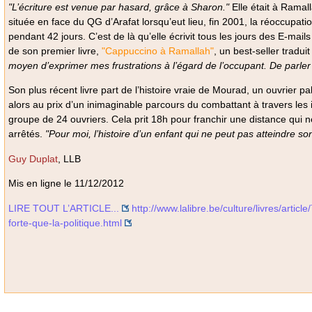
"L’écriture est venue par hasard, grâce à Sharon."
Elle était à Ramall
située en face du QG d’Arafat lorsqu’eut lieu, fin 2001, la réoccupati
pendant 42 jours. C’est de là qu’elle écrivit tous les jours des E-mails
de son premier livre,
"Cappuccino à Ramallah"
, un best-seller tradu
moyen d’exprimer mes frustrations à l’égard de l’occupant. De parler 
Son plus récent livre part de l’histoire vraie de Mourad, un ouvrier pale
alors au prix d’un inimaginable parcours du combattant à travers les i
groupe de 24 ouvriers. Cela prit 18h pour franchir une distance qui 
arrêtés.
"Pour moi, l’histoire d’un enfant qui ne peut pas atteindre s
Guy Duplat
, LLB
Mis en ligne le 11/12/2012
LIRE TOUT L’ARTICLE...
http://www.lalibre.be/culture/livres/articl
forte-que-la-politique.html