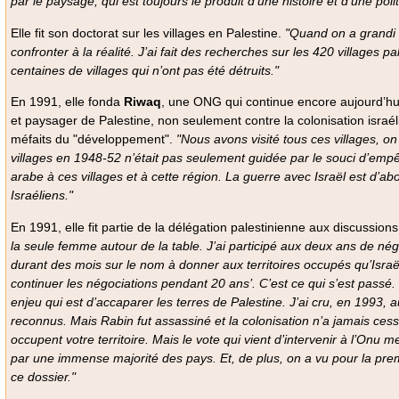
par le paysage, qui est toujours le produit d’une histoire et d’une polit
Elle fit son doctorat sur les villages en Palestine.
"Quand on a grandi c
confronter à la réalité. J’ai fait des recherches sur les 420 villages p
centaines de villages qui n’ont pas été détruits."
En 1991, elle fonda
Riwaq
, une ONG qui continue encore aujourd’hui 
et paysager de Palestine, non seulement contre la colonisation israé
méfaits du "développement".
"Nous avons visité tous ces villages, on
villages en 1948-52 n’était pas seulement guidée par le souci d’empê
arabe à ces villages et à cette région. La guerre avec Israël est d’ab
Israéliens."
En 1991, elle fit partie de la délégation palestinienne aux discussi
la seule femme autour de la table. J’ai participé aux deux ans de négo
durant des mois sur le nom à donner aux territoires occupés qu’Israël 
continuer les négociations pendant 20 ans’. C’est ce qui s’est passé
enjeu qui est d’accaparer les terres de Palestine. J’ai cru, en 1993, a
reconnus. Mais Rabin fut assassiné et la colonisation n’a jamais cessé.
occupent votre territoire. Mais le vote qui vient d’intervenir à l’Onu
par une immense majorité des pays. Et, de plus, on a vu pour la prem
ce dossier."