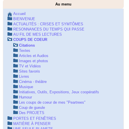
Au menu
Accueil
BIENVENUE
ACTUALITÉS : CRISES ET SYMTÔMES
RESONNANCES DU TEMPS QUI PASSE
AU FIL DE MES LECTURES
COUPS DE COEUR
Citations
Textes
Articles et Audios
Images et photos
TV et Vidéos
Sites favoris
Livres
Cinéma - théâtre
Musique
Initiatives, Outils, Expositions, Jeux coopératifs
Humour
Les coups de coeur de mes "Peartrees"
Coup de gueule
Des PROJETS
PORTES ET FENÊTRES
MATIÈRE À PENSER
UNE SEULE PLANETE