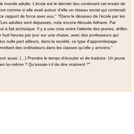
s le monde adulte. L’école est le dernier lieu contenant cet ersatz de
ncore comme si elle avait autour d’elle un réseau social qui contenait
s ce rapport de force avec eux." ?Dans le désaveu de l’école par les
té. "Les adultes sont dépassés, note encore Aboude Adhami. Par
t à fait archaïque. Il y a une crise entre l’attente des jeunes, drillés
r huit heures par jour sur une chaise, avec des professeurs qui
us nulle part ailleurs, dans la société, ce type d’apprentissage.
mettant des ordinateurs dans les classes qu’elle y arrivera."
enir aussi. (...) Prendre le temps d’écouter et de traduire. Un jeune
i en lui-même ? Qu’essaie-t-il de dire vraiment ?"