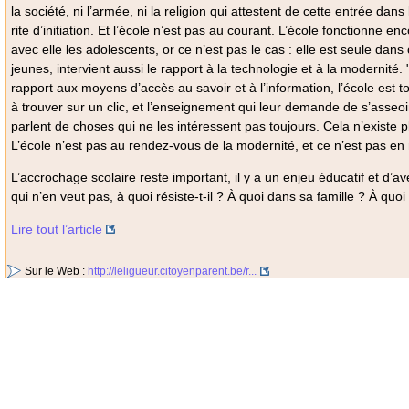
la société, ni l’armée, ni la religion qui attestent de cette entrée dan
rite d’initiation. Et l’école n’est pas au courant. L’école fonctionne e
avec elle les adolescents, or ce n’est pas le cas : elle est seule dan
jeunes, intervient aussi le rapport à la technologie et à la moderni
rapport aux moyens d’accès au savoir et à l’information, l’école est tou
à trouver sur un clic, et l’enseignement qui leur demande de s’asseoi
parlent de choses qui ne les intéressent pas toujours. Cela n’existe pl
L’école n’est pas au rendez-vous de la modernité, et ce n’est pas en 
L’accrochage scolaire reste important, il y a un enjeu éducatif et d’av
qui n’en veut pas, à quoi résiste-t-il ? À quoi dans sa famille ? À quo
Lire tout l’article
Sur le Web :
http://leligueur.citoyenparent.be/r...