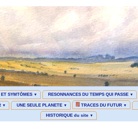
S ET SYMTÔMES
RESONNANCES DU TEMPS QUI PASSE
▼
▼
R
UNE SEULE PLANETE
TRACES DU FUTUR
▼
▼
▼
HISTORIQUE du site
▼