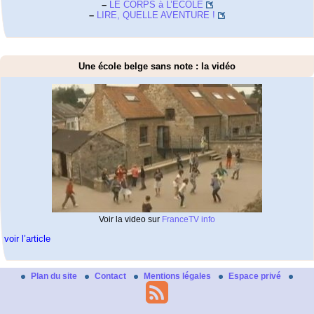
–
LE CORPS à L’ECOLE
–
LIRE, QUELLE AVENTURE !
Une école belge sans note : la vidéo
Voir la video sur
FranceTV info
voir l’article
Plan du site
Contact
Mentions légales
Espace privé