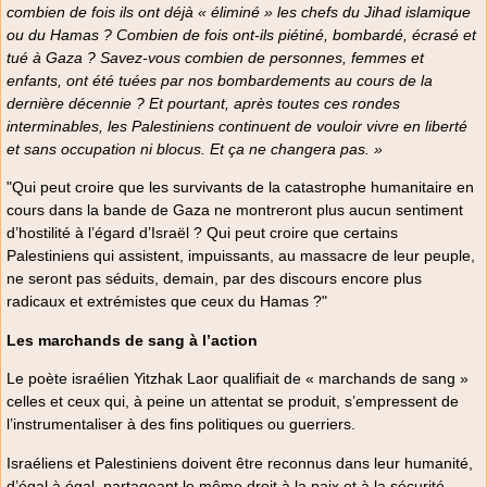
combien de fois ils ont déjà « éliminé » les chefs du Jihad islamique
ou du Hamas ? Combien de fois ont-ils piétiné, bombardé, écrasé et
tué à Gaza ? Savez-vous combien de personnes, femmes et
enfants, ont été tuées par nos bombardements au cours de la
dernière décennie ? Et pourtant, après toutes ces rondes
interminables, les Palestiniens continuent de vouloir vivre en liberté
et sans occupation ni blocus. Et ça ne changera pas. »
"Qui peut croire que les survivants de la catastrophe humanitaire en
cours dans la bande de Gaza ne montreront plus aucun sentiment
d’hostilité à l’égard d’Israël ? Qui peut croire que certains
Palestiniens qui assistent, impuissants, au massacre de leur peuple,
ne seront pas séduits, demain, par des discours encore plus
radicaux et extrémistes que ceux du Hamas ?"
Les marchands de sang à l’action
Le poète israélien Yitzhak Laor qualifiait de « marchands de sang »
celles et ceux qui, à peine un attentat se produit, s’empressent de
l’instrumentaliser à des fins politiques ou guerriers.
Israéliens et Palestiniens doivent être reconnus dans leur humanité,
d’égal à égal, partageant le même droit à la paix et à la sécurité.