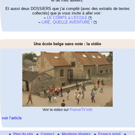
et de mes ateliers.
Et aussi deux DOSSIERS que j’ai compilé (avec des extraits de textes
collectés) que je vous invite à aller voir :
–
LE CORPS à L’ECOLE
–
LIRE, QUELLE AVENTURE !
Une école belge sans note : la vidéo
Voir la video sur
FranceTV info
voir l’article
Plan du site
Contact
Mentions légales
Espace privé