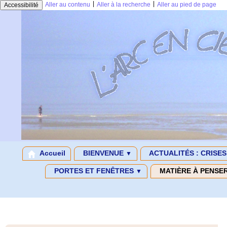
|
|
Aller au contenu
Aller à la recherche
Aller au pied de page
Accessibilité
Accueil
BIENVENUE
ACTUALITÉS : CRISE
▼
PORTES ET FENÊTRES
MATIÈRE À PENSE
▼