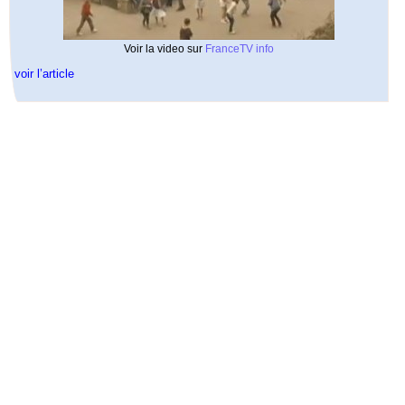
Voir la video sur
FranceTV info
voir l’article