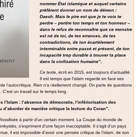
nommer État islamique et auquel certains
préfèrent donner un nom de démon :
Daesh. Mais le pire est que je te vois te
perdre – perdre ton temps et ton honneur –
dans le refus de reconnaître que ce monstre
est né de toi, de tes errances, de tes
contradictions, de ton écartèlement
interminable entre passé et présent, de ton
incapacité trop durable à trouver ta place
dans la civilisation humaine”
.
Ce texte, écrit en 2015, est toujours d’actualité.
Il est temps que l’islam regarde en face ses
 de l’autocritique. Rien n’a réellement changé. On parle de questions
 C’est un travail sur le temps long.
’Islam : l’absence de démocratie, l’infériorisation des
u d’aborder de manière critique la lecture du Coran”.
 et fossilisée à partir d’un certain moment. La Coupe du monde de
nkystés, s’expriment d’une façon inacceptable. Il s’agit d’un pays
ue, il est impossible d’avoir une pensée critique de l’islam, de son