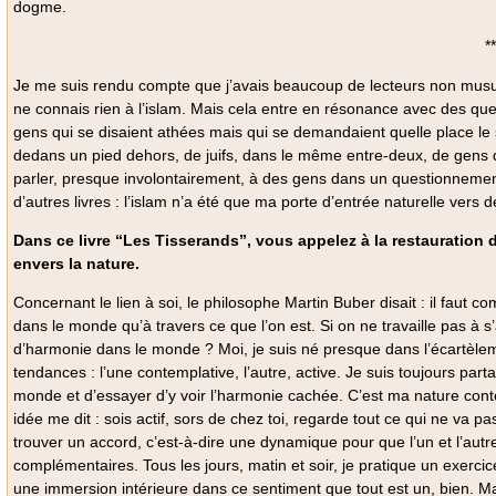
dogme.
*
Je me suis rendu compte que j’avais beaucoup de lecteurs non musulm
ne connais rien à l’islam. Mais cela entre en résonance avec des ques
gens qui se disaient athées mais qui se demandaient quelle place le s
dedans un pied dehors, de juifs, dans le même entre-deux, de gens q
parler, presque involontairement, à des gens dans un questionnement s
d’autres livres : l’islam n’a été que ma porte d’entrée naturelle vers
Dans ce livre “Les Tisserands”, vous appelez à la restauration d
envers la nature.
Concernant le lien à soi, le philosophe Martin Buber disait : il faut
dans le monde qu’à travers ce que l’on est. Si on ne travaille pas à
d’harmonie dans le monde ? Moi, je suis né presque dans l’écartèlem
tendances : l’une contemplative, l’autre, active. Je suis toujours partag
monde et d’essayer d’y voir l’harmonie cachée. C’est ma nature conte
idée me dit : sois actif, sors de chez toi, regarde tout ce qui ne va pas, 
trouver un accord, c’est-à-dire une dynamique pour que l’un et l’autr
complémentaires. Tous les jours, matin et soir, je pratique un exerc
une immersion intérieure dans ce sentiment que tout est un, bien. M