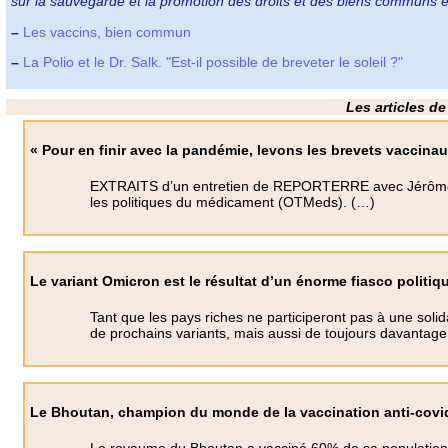
sur la sauvegarde et la promotion des droits et des biens communs e
–
Les vaccins, bien commun
–
La Polio et le Dr. Salk. "Est-il possible de breveter le soleil ?"
Les articles de
« Pour en finir avec la pandémie, levons les brevets vaccinau
EXTRAITS d’un entretien de REPORTERRE avec Jérôme Ma
les politiques du médicament (OTMeds). (…)
Le variant Omicron est le résultat d’un énorme fiasco politiq
Tant que les pays riches ne participeront pas à une soli
de prochains variants, mais aussi de toujours davantage d’
Le Bhoutan, champion du monde de la vaccination anti-covid