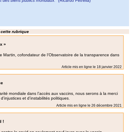
t des biens publics mondiaux."
(Ricardo Petrella)
 cette rubrique
x »
rtin, cofondateur de l’Observatoire de la transparence dans
Article mis en ligne le
18 janvier 2022
ue
darité mondiale dans l’accès aux vaccins, nous serons à la merci
injustices et d’instabilités politiques.
Article mis en ligne le
26 décembre 2021
 !