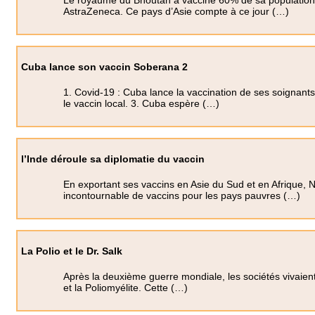
Le royaume du Bhoutan a vacciné 60% de sa population c
AstraZeneca. Ce pays d’Asie compte à ce jour (…)
Cuba lance son vaccin Soberana 2
1. Covid-19 : Cuba lance la vaccination de ses soignan
le vaccin local. 3. Cuba espère (…)
l’Inde déroule sa diplomatie du vaccin
En exportant ses vaccins en Asie du Sud et en Afrique,
incontournable de vaccins pour les pays pauvres (…)
La Polio et le Dr. Salk
Après la deuxième guerre mondiale, les sociétés vivaient
et la Poliomyélite. Cette (…)