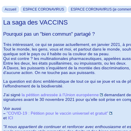
Accueil
ESPACE CORONAVIRUS
ESPACE CORONAVIRUS (je commence
La saga des VACCINS
Pourquoi pas un "bien commun" partagé ?
Très intéressant, ce qui se passe actuellement, en janvier 2021, à p
Tout le monde, les gens, vous et moi, et partout dans le monde, souha
quelque soit le pays ou il habite ou la couleur de sa peau.
Qui est contre ? les multinationales pharmaceutiques, appelées auss
Entre les deux, les états pusillanimes, ou impuissants, ou les deux.
A Davos, les puissants s’inquiètent de la montée des discriminations, 
d’aucune action. On ne touche pas aux puissants.
La question est donc emblématique de tout ce qui se joue et va de pl
l’effondrement de la biodiversité.
J’ai signé
la pétition adressée à l’Union européenne
demandant de f
signatures avant le 30 novembre 2021 pour qu’elle soit prise en compt
Voir aussi
–
"COVID-19 : Pétition pour le vaccin universel et gratuit"
et
ICI
"Il nous appartient de continuer et renforcer avec enthousiasme et es