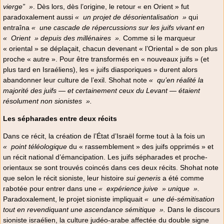
vierge”
»
. Dès lors, dès l’origine, le retour « en Orient » fut
paradoxalement aussi
«
un projet de désorientalisation
»
qui
entraîna
«
une cascade de répercussions sur les juifs vivant en
«
Orient
» depuis des millénaires
».
Comme si le marqueur
« oriental » se déplaçait, chacun devenant « l’Oriental » de son plus
proche « autre ». Pour être transformés en « nouveaux juifs » (et
plus tard en Israéliens), les « juifs diasporiques » durent alors
abandonner leur culture de l’exil. Shohat note
«
qu’en réalité la
majorité des juifs — et certainement ceux du Levant — étaient
résolument non sionistes
».
Les sépharades entre deux récits
Dans ce récit, la création de l’État d’Israël forme tout à la fois un
«
point téléologique
du « rassemblement » des juifs opprimés » et
un récit national d’émancipation. Les juifs sépharades et proche-
orientaux se sont trouvés coincés dans ces deux récits. Shohat note
que selon le récit sioniste, leur histoire
sui generis
a été comme
rabotée pour entrer dans une
«
expérience juive
» unique
».
Paradoxalement, le projet sioniste impliquait
«
une dé-sémitisation
tout en revendiquant une ascendance sémitique
».
Dans le discours
sioniste israélien, la culture judéo-arabe affectée du double signe