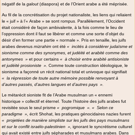
négatif de la
galout
(diaspora) et de l’Orient arabe a été méprisée.
Au fil de la concrétisation du projet nationaliste, les liens qui reliaient
le « juif » à l’« Arabe » se sont rompus. Parallèlement, l’Occident
était considéré de façon ambivalente, à la fois comme le lieu de
l’oppression dont il faut se libérer et comme une sorte d’objet du
désir d’en former une partie « normale ». Pris en tenaille, les juifs
arabes devenus
mizrahim
ont été
«
incités à considérer judaïsme et
sionisme comme des synonymes, et judéité et arabité comme des
antonymes
»
et pour certains
«
à choisir entre arabité antisioniste
et judéité prosioniste
».
Comme toute construction idéologique, le
sionisme a façonné un récit national total et univoque qui signifiait
«
la répression de toute autre mémoire possible renvoyant à
d’autres passés, d’autres langues et d’autres pays
».
Le métarécit sioniste fit de l’Arabe musulman un « ennemi
historique » collectif et éternel. Toute l’histoire des juifs arabes fut
revisitée sous le seul prisme
«
pogromique
».
«
Selon ce
paradigme
»,
écrit Shohat, les pratiques génocidaires nazies furent
«
projetées de manière simpliste sur les juifs des pays musulmans
et sur le conflit israélo-palestinien
»,
ignorant le syncrétisme culturel
qui avait existé entre juifs sépharades et musulmans arabes. Dans