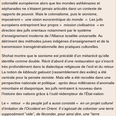
colonialité européenne alors que les mondes ashkénazes et
sépharades ne s’étaient jamais articulés dans un contexte de
rapports de pouvoir. Mais le colonialisme, puis le sionisme,
imposèrent
«
une vision eurocentrique du monde
».
Les juifs
européens entreprirent leur propre
«
mission civilisatrice
»
en
direction des juifs orientaux notamment par le système
d’enseignement moderne de l’Alliance israélite universelle. Au
détriment des méthodes juives indigènes d’enseignement et de la
transmission transgénérationnelle des pratiques culturelles.
Shohat montre que le sionisme est précédé d’un métarécit qu’elle
identifie comme double. Récit d’abord d’une restauration qui s’inscrit
très profondément dans la dialectique religieuse de l’exil et du retour.
La notion de
kibboutz galouiot
(rassemblement des exilés) a été
centrale pour la pensée sioniste. Mais elle a été recodée dans une
perspective nationale et politique : après deux millénaires d’anomalie
minoritaire et diasporique, les juifs rentraient à nouveau dans
l’histoire des nations grâce à l’outil rédempteur de l’État-nation.
Le
«
retour
»
du peuple juif a aussi consisté
«
en un projet culturel
d’imitation de l’Occident en Orient. Il s’agissait de coloniser une terre
supposément
‟
vide”, de féconder, pour ainsi dire, une
‟
terre