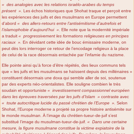
«
des analogies avec les relations israélo-arabes du temps
présent
».
Les échos historiques que Shohat traque et perçoit entre
les expériences des juifs et des musulmans en Europe permettent
d’abord
«
des allers-retours entre l’antisémitisme d’autrefois et
l’islamophobie d’aujourd’hui
»
. Elle note que la modernité impériale
a traduit
«
progressivement les formations religieuses en principes
raciaux
».
En dévidant cette idée de bouc émissaire moderne, on
peut dès lors interroger ce retour de l’encodage religieux à la place
de celui de la race désormais entachée par l’infamie du nazisme.
Elle pointe ainsi qu’à force d’être répétés, des lieux communs tels
que « les juifs et les musulmans se haïssent depuis des millénaires »
constituent désormais une doxa qui semble aller de soi, soutenue
par des experts néo-orientalistes. Elle souligne combien le très
soudain et opportuniste
«
investissement compassionnel européen
dans les épreuves traversées par les juifs d’Islam
»
contraste avec
«
toute autocritique lucide du passé chrétien de l’Europe
».
Selon
Shohat, l’Europe moderne a projeté sa propre histoire antisémite sur
le monde musulman. À l’image du chrétien-tueur-de-juif s’est
substitué l’image du musulman-tueur-de-juif.
«
Dans une certaine
mesure, la figure musulmane constitue la victime expiatoire de la