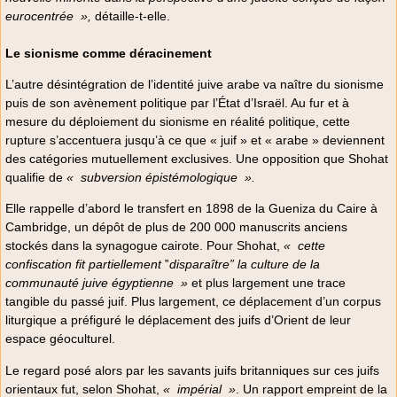
eurocentrée
»,
détaille-t-elle.
Le sionisme comme déracinement
L’autre désintégration de l’identité juive arabe va naître du sionisme
puis de son avènement politique par l’État d’Israël. Au fur et à
mesure du déploiement du sionisme en réalité politique, cette
rupture s’accentuera jusqu’à ce que « juif » et « arabe » deviennent
des catégories mutuellement exclusives. Une opposition que Shohat
qualifie de
«
subversion épistémologique
».
Elle rappelle d’abord le transfert en 1898 de la Gueniza du Caire à
Cambridge, un dépôt de plus de 200 000 manuscrits anciens
stockés dans la synagogue cairote. Pour Shohat,
«
cette
confiscation fit partiellement
‟
disparaître” la culture de la
communauté juive égyptienne
»
et plus largement une trace
tangible du passé juif. Plus largement, ce déplacement d’un corpus
liturgique a préfiguré le déplacement des juifs d’Orient de leur
espace géoculturel.
Le regard posé alors par les savants juifs britanniques sur ces juifs
orientaux fut, selon Shohat,
«
impérial
»
. Un rapport empreint de la