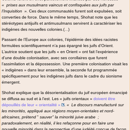
«
prises aux musulmans vaincus et confisquées aux juifs par
l’Inquisition
».
Ces deux communautés furent soit expulsées, soit
converties de force. Dans le même temps, Shohat note que les
stéréotypes antijuifs et antimusulmans servirent à caractériser les
indigènes des nouvelles colonies.(...)
Passant de l’Europe aux colonies, l’épidémie des idées racistes
formulées scientifiquement n’a pas épargné les juifs d’Orient.
L’autrice soutient que les juifs « en Orient » ont fait l’expérience
d’une double colonisation, avec ses corollaires que furent
l’assimilation et la dépossession. Une première colonisation visait les
« indigènes » dans leur ensemble, la seconde fut programmée
spécifiquement pour les indigènes juifs dans le cadre du sionisme
émergent.
Shohat explique que la désorientalisation du juif européen émancipé
se diffusa au sud et à l’est. Les « juifs orientaux »
doivent être
dépouillés de leur « orientalité »
.
«
Le discours manufacturé sur
les minorités, appliqué aux régions moyen-orientales et nord-
africaines, prétend
‟
sauver” la minorité juive arabe
;
paradoxalement, en réalité, il les refaçonne pour en faire une
nouvelle minorité dans la perspective d’une judéité conçue de façon