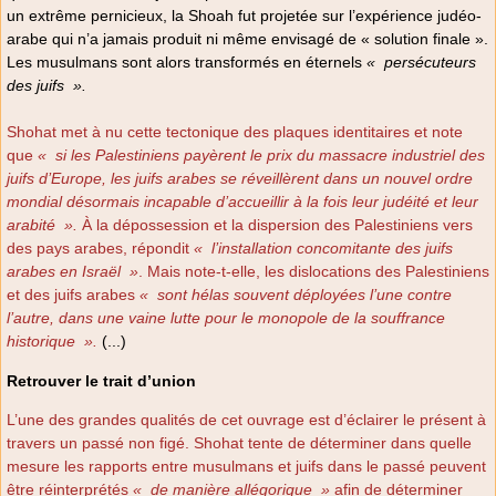
un extrême pernicieux, la Shoah fut projetée sur l’expérience judéo-
arabe qui n’a jamais produit ni même envisagé de « solution finale ».
Les musulmans sont alors transformés en éternels
«
persécuteurs
des juifs
».
Shohat met à nu cette tectonique des plaques identitaires et note
que
«
si les Palestiniens payèrent le prix du massacre industriel des
juifs d’Europe, les juifs arabes se réveillèrent dans un nouvel ordre
mondial désormais incapable d’accueillir à la fois leur judéité et leur
arabité
».
À la dépossession et la dispersion des Palestiniens vers
des pays arabes, répondit
«
l’installation concomitante des juifs
arabes en Israël
»
. Mais note-t-elle, les dislocations des Palestiniens
et des juifs arabes
«
sont hélas souvent déployées l’une contre
l’autre, dans une vaine lutte pour le monopole de la souffrance
historique
».
(...)
Retrouver le trait d’union
L’une des grandes qualités de cet ouvrage est d’éclairer le présent à
travers un passé non figé. Shohat tente de déterminer dans quelle
mesure les rapports entre musulmans et juifs dans le passé peuvent
être réinterprétés
«
de manière allégorique
»
afin de déterminer