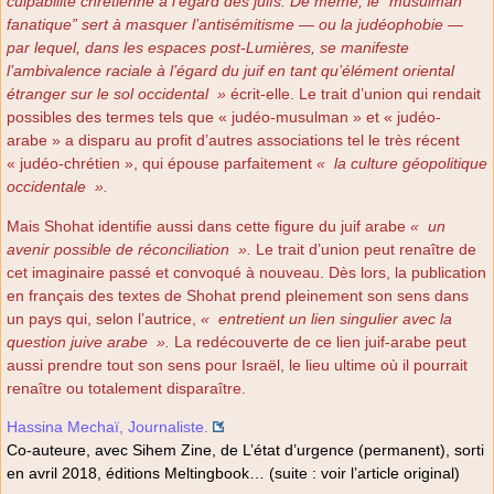
culpabilité chrétienne à l’égard des juifs. De même, le
‟
musulman
fanatique” sert à masquer l’antisémitisme — ou la judéophobie —
par lequel,
dans les espaces post-Lumières, se manifeste
l’ambivalence raciale à l’égard du juif en tant qu’élément oriental
étranger sur le sol occidental
»
écrit-elle. Le trait d’union qui rendait
possibles des termes tels que « judéo-musulman » et « judéo-
arabe » a disparu au profit d’autres associations tel le très récent
« judéo-chrétien », qui épouse parfaitement
«
la culture géopolitique
occidentale
».
Mais Shohat identifie aussi dans cette figure du juif arabe
«
un
avenir possible de réconciliation
».
Le trait d’union peut renaître de
cet imaginaire passé et convoqué à nouveau. Dès lors, la publication
en français des textes de Shohat prend pleinement son sens dans
un pays qui, selon l’autrice,
«
entretient un lien singulier avec la
question juive arabe
».
La redécouverte de ce lien juif-arabe peut
aussi prendre tout son sens pour Israël, le lieu ultime où il pourrait
renaître ou totalement disparaître.
Hassina Mechaï, Journaliste.
Co-auteure, avec Sihem Zine, de L’état d’urgence (permanent), sorti
en avril 2018, éditions Meltingbook… (suite : voir l’article original)