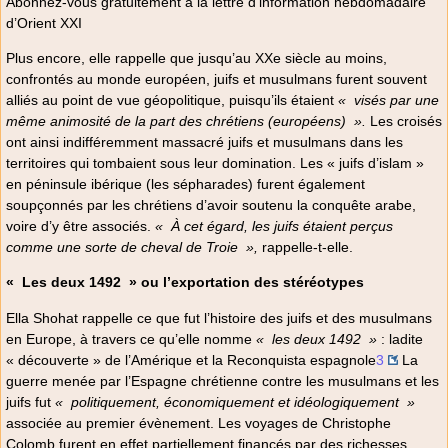
Abonnez-vous gratuitement à la lettre d’information hebdomadaire
d’Orient XXI
Plus encore, elle rappelle que jusqu’au XXe siècle au moins,
confrontés au monde européen, juifs et musulmans furent souvent
alliés au point de vue géopolitique, puisqu’ils étaient
«
visés par une
même animosité de la part des chrétiens (européens)
».
Les croisés
ont ainsi indifféremment massacré juifs et musulmans dans les
territoires qui tombaient sous leur domination. Les « juifs d’islam »
en péninsule ibérique (les sépharades) furent également
soupçonnés par les chrétiens d’avoir soutenu la conquête arabe,
voire d’y être associés.
«
À cet égard, les juifs étaient perçus
comme une sorte de cheval de Troie
»,
rappelle-t-elle.
«
Les deux 1492
» ou l’exportation des stéréotypes
Ella Shohat rappelle ce que fut l’histoire des juifs et des musulmans
en Europe, à travers ce qu’elle nomme
«
les deux 1492
»
: ladite
« découverte » de l’Amérique et la Reconquista espagnole
3
La
guerre menée par l’Espagne chrétienne contre les musulmans et les
juifs fut
«
politiquement, économiquement et idéologiquement
»
associée au premier évènement. Les voyages de Christophe
Colomb furent en effet partiellement financés par des richesses