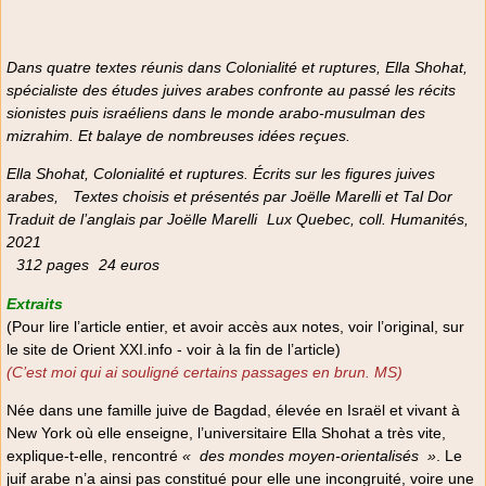
Dans quatre textes réunis dans
Colonialité et ruptures,
Ella Shohat,
spécialiste des études juives arabes confronte au passé les récits
sionistes puis israéliens dans le monde arabo-musulman des
mizrahim
. Et balaye de nombreuses idées reçues.
Ella Shohat,
Colonialité et ruptures. Écrits sur les figures juives
arabes,
Textes choisis et présentés par Joëlle Marelli et Tal Dor
Traduit de l’anglais par Joëlle Marelli Lux Quebec, coll. Humanités,
2021
312 pages 24 euros
Extraits
(Pour lire l’article entier, et avoir accès aux notes, voir l’original, sur
le site de Orient XXI.info - voir à la fin de l’article)
(C’est moi qui ai souligné certains passages en brun. MS)
Née dans une famille juive de Bagdad, élevée en Israël et vivant à
New York où elle enseigne, l’universitaire Ella Shohat a très vite,
explique-t-elle, rencontré
«
des mondes moyen-orientalisés
»
. Le
juif arabe n’a ainsi pas constitué pour elle une incongruité, voire une