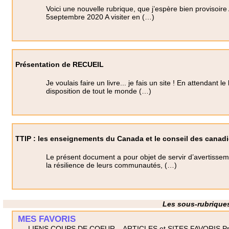
Voici une nouvelle rubrique, que j’espère bien provisoir
5septembre 2020 A visiter en (…)
Présentation de RECUEIL
Je voulais faire un livre... je fais un site ! En attendant l
disposition de tout le monde (…)
TTIP : les enseignements du Canada et le conseil des cana
Le présent document a pour objet de servir d’avertissem
la résilience de leurs communautés, (…)
Les sous-rubriques
MES FAVORIS
LIENS COUPS DE COEUR... ARTICLES et SITES FAVORIS Prox