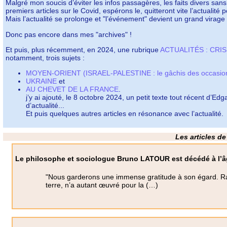
Malgré mon soucis d’éviter les infos passagères, les faits divers san
premiers articles sur le Covid, espérons le, quitteront vite l’actualité 
Mais l’actualité se prolonge et "l’événement" devient un grand virage 
Donc pas encore dans mes "archives" !
Et puis, plus récemment, en 2024, une rubrique
ACTUALITÉS : CRI
notamment, trois sujets :
MOYEN-ORIENT (ISRAEL-PALESTINE : le gâchis des occasio
UKRAINE
et
AU CHEVET DE LA FRANCE
.
j’y ai ajouté, le 8 octobre 2024, un petit texte tout récent d’E
d’actualité...
Et puis quelques autres articles en résonance avec l’actualité.
Les articles de
Le philosophe et sociologue Bruno LATOUR est décédé à l’â
"Nous garderons une immense gratitude à son égard. Rare
terre, n’a autant œuvré pour la (…)