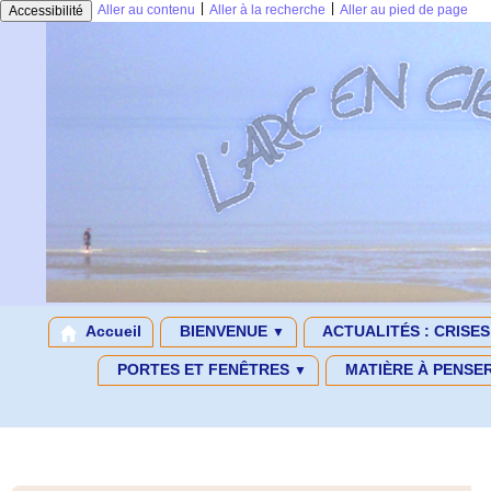
|
|
Aller au contenu
Aller à la recherche
Aller au pied de page
Accessibilité
Accueil
BIENVENUE
ACTUALITÉS : CRISE
▼
PORTES ET FENÊTRES
MATIÈRE À PENSE
▼