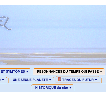
S ET SYMTÔMES
RESONNANCES DU TEMPS QUI PASSE
▼
▼
R
UNE SEULE PLANETE
TRACES DU FUTUR
▼
▼
▼
HISTORIQUE du site
▼